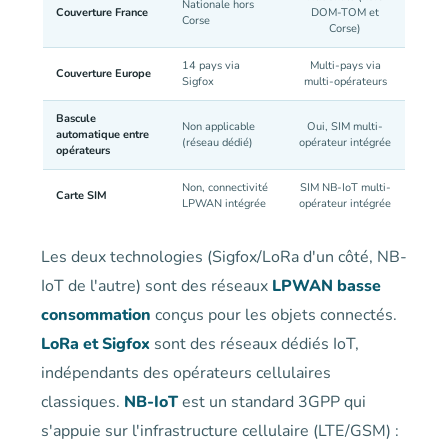
Nationale hors
Couverture France
DOM-TOM et
Corse
Corse)
14 pays via
Multi-pays via
Couverture Europe
Sigfox
multi-opérateurs
Bascule
Non applicable
Oui, SIM multi-
automatique entre
(réseau dédié)
opérateur intégrée
opérateurs
Non, connectivité
SIM NB-IoT multi-
Carte SIM
LPWAN intégrée
opérateur intégrée
Les deux technologies (Sigfox/LoRa d'un côté, NB-
IoT de l'autre) sont des réseaux
LPWAN basse
consommation
conçus pour les objets connectés.
LoRa et Sigfox
sont des réseaux dédiés IoT,
indépendants des opérateurs cellulaires
classiques.
NB-IoT
est un standard 3GPP qui
s'appuie sur l'infrastructure cellulaire (LTE/GSM) :