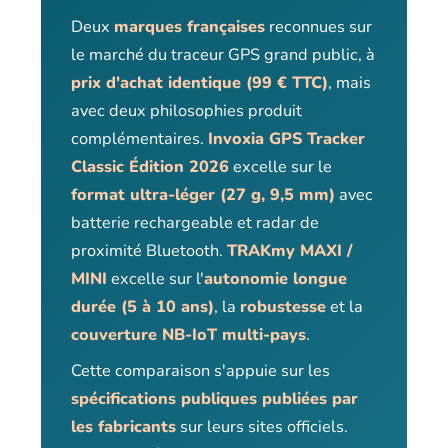
Deux
marques françaises
reconnues sur
le marché du traceur GPS grand public, à
prix d'achat identique (99 € TTC)
, mais
avec deux philosophies produit
complémentaires.
Invoxia GPS Tracker
Classic Édition 2026
excelle sur le
format ultra-léger (27 g, 9,5 mm)
avec
batterie rechargeable et radar de
proximité Bluetooth.
TRAKmy MAXI /
MINI
excelle sur l'
autonomie longue
durée (5 à 10 ans)
, la
robustesse
et la
couverture NB-IoT multi-pays
.
Cette comparaison s'appuie sur les
spécifications publiques publiées par
les fabricants
sur leurs sites officiels.