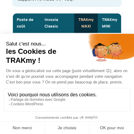
Poste de
Invoxia
TRAKmy
TRAKmy
coût
Classic
MAXI
MINI
Achat
99 € TTC
99 € TTC
89 € TTC
unitaire
Abonnement
69,90
69,90
Inclus à l'achat
1ʳᵉ année
€/an
€/an
Selon formule en
vigueur
Abonnement
69,90
69,90
(annuelle ou
reconduction
€/an
€/an
mensuelle), voir
invoxia.com
Coût total 3
Variable selon la
Environ
Environ
ans (achat
formule
309 €
299 €
inclus)
d'abonnement
Engagement
Aucun
Aucun
Aucun