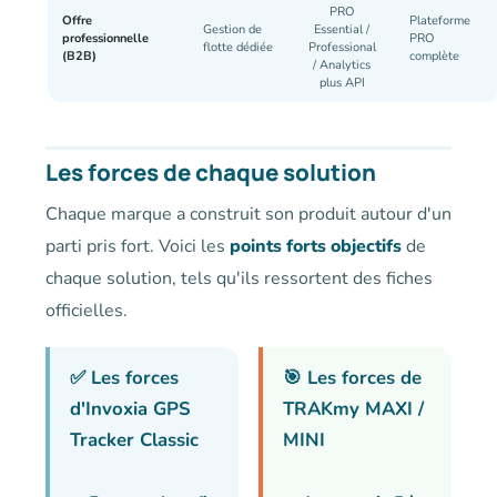
PRO
Offre
Plateforme
Gestion de
Essential /
professionnelle
PRO
flotte dédiée
Professional
(B2B)
complète
/ Analytics
plus API
Les forces de chaque solution
Chaque marque a construit son produit autour d'un
parti pris fort. Voici les
points forts objectifs
de
chaque solution, tels qu'ils ressortent des fiches
officielles.
✅ Les forces
🎯 Les forces de
d'Invoxia GPS
TRAKmy MAXI /
Tracker Classic
MINI