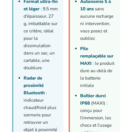
Format ultra-fin
Autonomie 5 à
et léger
: 9,5 mm
10 ans
sans
d'épaisseur, 27
aucune recharge
g, imbattable sur
ni intervention,
ce critère, idéal
vous posez et
pour la
oubliez
dissimulation
Pile
dans un sac, un
remplaçable sur
cartable, une
MAXI
: le produit
doublure
dure au-delà de
Radar de
la batterie
proximité
initiale
Bluetooth
:
Boîtier durci
indicateur
IP68
(MAXI) :
chaud/froid plus
conçu pour
sonnerie pour
l'immersion, les
retrouver un
chocs et l'usage
objet à proximité