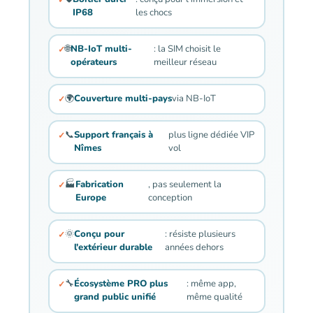
IP68
les chocs
🌐
NB-IoT multi-
: la SIM choisit le
opérateurs
meilleur réseau
🌍
Couverture multi-pays
via NB-IoT
📞
Support français à
plus ligne dédiée VIP
Nîmes
vol
🏭
Fabrication
, pas seulement la
Europe
conception
🌞
Conçu pour
: résiste plusieurs
l'extérieur durable
années dehors
🔧
Écosystème PRO plus
: même app,
grand public unifié
même qualité