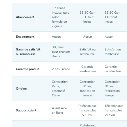
1ʳᵉ année
incluse, puis
69,90 €/an
69,90 €/an
Abonnement
selon
TTC tout
TTC tout
formule en
inclus
inclus
vigueur
Engagement
Aucun
Aucun
Aucun
30 jours
Garantie satisfait
Satisfait ou
Satisfait ou
pour changer
ou remboursé
remboursé
remboursé
d'avis
Garantie
Garantie
Garantie produit
2 ans Europe
constructeur
constructeur
Conception
Conception
Conception
Paris,
Nîmes,
Nîmes,
Origine
assemblé
fabrication
fabrication
Chine
Europe
Europe
Téléphonique
Téléphonique
Assistance
Support client
français plus
français plus
en ligne
VIP vol
VIP vol
Plateforme