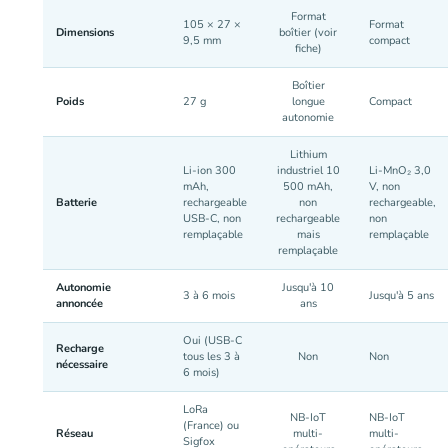
Format
105 × 27 ×
Format
Dimensions
boîtier (voir
9,5 mm
compact
fiche)
Boîtier
Poids
27 g
longue
Compact
autonomie
Lithium
Li-ion 300
industriel 10
Li-MnO₂ 3,0
mAh,
500 mAh,
V, non
Batterie
rechargeable
non
rechargeable,
USB-C, non
rechargeable
non
remplaçable
mais
remplaçable
remplaçable
Autonomie
Jusqu'à 10
3 à 6 mois
Jusqu'à 5 ans
annoncée
ans
Oui (USB-C
Recharge
tous les 3 à
Non
Non
nécessaire
6 mois)
LoRa
NB-IoT
NB-IoT
(France) ou
Réseau
multi-
multi-
Sigfox