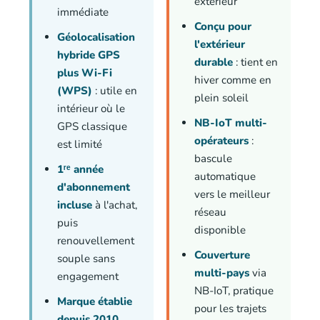
extérieur
immédiate
Conçu pour
Géolocalisation
l'extérieur
hybride GPS
durable
: tient en
plus Wi-Fi
hiver comme en
(WPS)
: utile en
plein soleil
intérieur où le
NB-IoT multi-
GPS classique
opérateurs
:
est limité
bascule
1ʳᵉ année
automatique
d'abonnement
vers le meilleur
incluse
à l'achat,
réseau
puis
disponible
renouvellement
Couverture
souple sans
multi-pays
via
engagement
NB-IoT, pratique
Marque établie
pour les trajets
depuis 2010