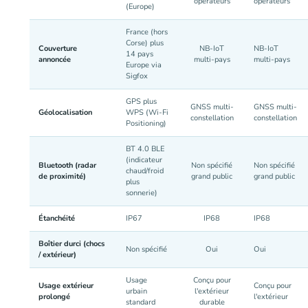
opérateurs
opérateurs
(Europe)
France (hors
Corse) plus
Couverture
NB-IoT
NB-IoT
14 pays
annoncée
multi-pays
multi-pays
Europe via
Sigfox
GPS plus
GNSS multi-
GNSS multi-
Géolocalisation
WPS (Wi-Fi
constellation
constellation
Positioning)
BT 4.0 BLE
(indicateur
Bluetooth (radar
Non spécifié
Non spécifié
chaud/froid
de proximité)
grand public
grand public
plus
sonnerie)
Étanchéité
IP67
IP68
IP68
Boîtier durci (chocs
Non spécifié
Oui
Oui
/ extérieur)
Usage
Conçu pour
Usage extérieur
Conçu pour
urbain
l'extérieur
prolongé
l'extérieur
standard
durable