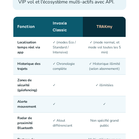
VIP vol et l'écosystème multi-actifs avec API.
Invoxia
Fonction
TRAKmy
Classic
Localisation
✓ (modes Eco /
✓ (mode normal, et
temps réel via
Standard /
mode vol toutes les 5
app
Intensive)
min)
Historique des
✓ Chronologie
✓ Historique illimité
trajets
complète
(selon abonnement)
Zones de
sécurité
✓
✓ illimitées
(géofencing)
Alerte
✓
✓
mouvement
Radar de
✓ Atout
Non spécifié grand
proximité
différenciant
public
Bluetooth