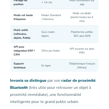
Partage de
Multi-utilisateurs sur
✓ Un clic
position
app
Mode vol dédié
Mode vol haute
Modes Standard
(points toutes les 5
fréquence
/ Intensive
min)
Multi-actifs
Suivi multi-
Plateforme unifiée
(véhicules,
objets
B2C plus B2B
objets, flotte)
API pour
API ouverte sur plan
intégration ERP /
Offre pro flotte
PRO
CRM
Support
Téléphonique français
En ligne
technique
(Nîmes)
Invoxia se distingue
par son
radar de proximité
Bluetooth
(très utile pour retrouver un objet à
proximité immédiate), une fonctionnalité
intelligente pour le grand public urbain.