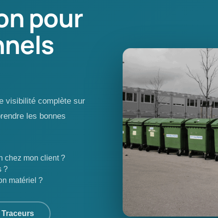
on pour
nnels
 visibilité complète sur
prendre les bonnes
n chez mon client ?
s ?
on matériel ?
 Traceurs