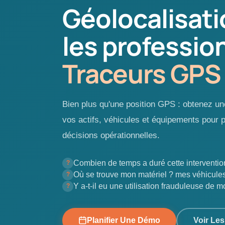
Géolocalisati
les professio
Traceurs GPS
Bien plus qu'une position GPS : obtenez une
vos actifs, véhicules et équipements pour 
décisions opérationnelles.
Combien de temps a duré cette interventio
Où se trouve mon matériel ? mes véhicule
Y a-t-il eu une utilisation frauduleuse de m
Planifier Une Démo
Voir Les