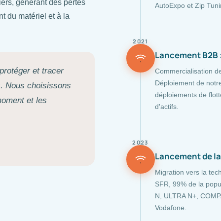
iers, générant des pertes
AutoExpo et Zip Tunin
t du matériel et à la
2021
Lancement B2B :
protéger et tracer
Commercialisation des
Déploiement de notre
s. Nous choisissons
déploiements de flott
moment et les
d'actifs.
2023
Lancement de l
Migration vers la te
SFR, 99% de la popu
N, ULTRA N+, COMPA
Vodafone.