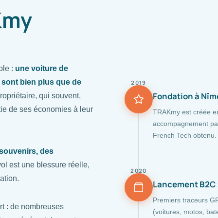
Kmy
ple :
une voiture de
 sont bien plus que de
2019
Fondation à Nîm
ropriétaire, qui souvent,
tie de ses économies à leur
TRAKmy est créée en
accompagnement par 
French Tech obtenu.
souvenirs, des
vol est une blessure réelle,
2020
ation.
Lancement B2C :
Premiers traceurs GP
fort : de nombreuses
(voitures, motos, bat