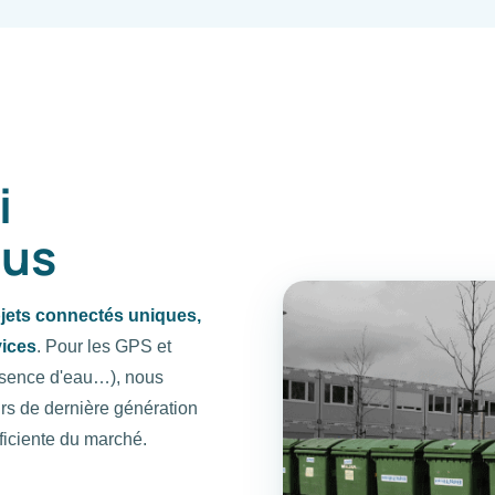
i
ous
jets connectés uniques,
vices
. Pour les GPS et
résence d'eau…), nous
rs de dernière génération
fficiente du marché.