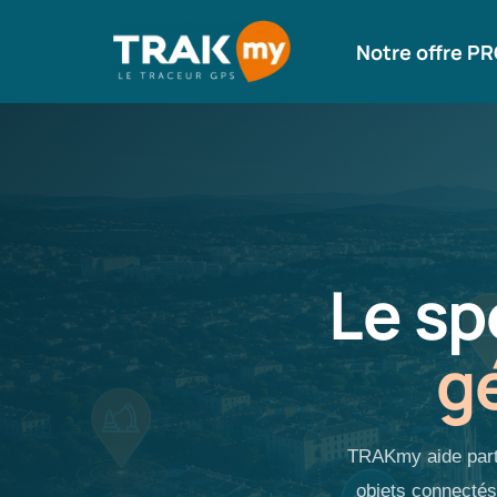
Notre offre P
Aller
au
contenu
Le sp
g
TRAKmy aide partic
objets connecté