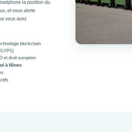
artphone la position du
ux, et vous alerte
que vous avez
echnologie blockchain
KLYPS)
 et droit européen
sé à Nîmes
es
ctifs