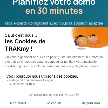
Planifiez votre démo
en 30 minutes
Nos experts configurent avec vous la solution adaptée
à vos actifs, votre secteur et vos volumes.
Démo personnalisée selon vos cas d'usage
✓
Configuration plateforme en direct
✓
Chiffrage et devis sous 24h
✓
Sans engagement · 100 % gratuit
✓
Prendre Rendez-Vous
Demander Un Devis