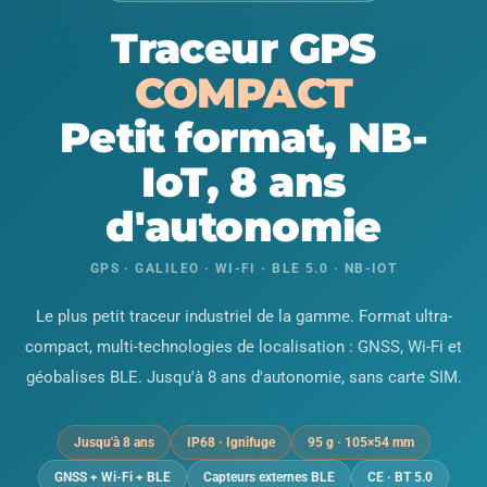
Traceur GPS
COMPACT
Petit format, NB-
IoT, 8 ans
d'autonomie
GPS · GALILEO · WI-FI · BLE 5.0 · NB-IOT
Le plus petit traceur industriel de la gamme. Format ultra-
compact, multi-technologies de localisation : GNSS, Wi-Fi et
géobalises BLE. Jusqu'à 8 ans d'autonomie, sans carte SIM.
Jusqu'à 8 ans
IP68 · Ignifuge
95 g · 105×54 mm
GNSS + Wi-Fi + BLE
Capteurs externes BLE
CE · BT 5.0