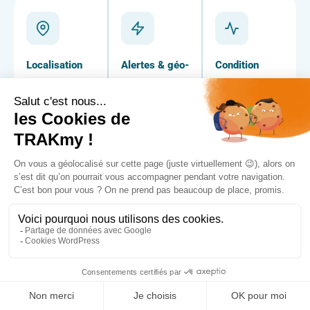
Localisation
Alertes & géo-
Condition
temps réel
zones
monitoring
Carte unifiée de
Notifications
Suivi des
tous vos actifs,
instantanées sur
données
avec historique
entrée/sortie de
capteurs BLE
des trajets et
zone, activité
(température,
présence en
anormale ou
humidité,
zones.
anomalie
remplissage) en
capteur.
temps réel avec
seuils d'alerte.
Recherche &
Rapports &
Mise à jour