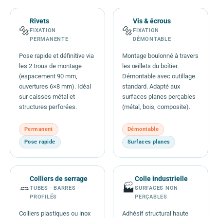
Rivets
Vis & écrous
🔩
🔩
FIXATION
FIXATION
PERMANENTE
DÉMONTABLE
Pose rapide et définitive via
Montage boulonné à travers
les 2 trous de montage
les œillets du boîtier.
(espacement 90 mm,
Démontable avec outillage
ouvertures 6×8 mm). Idéal
standard. Adapté aux
sur caisses métal et
surfaces planes perçables
structures perforées.
(métal, bois, composite).
Permanent
Démontable
Pose rapide
Surfaces planes
Colliers de serrage
Colle industrielle
🪢
🏭
TUBES · BARRES ·
SURFACES NON
PROFILÉS
PERÇABLES
Colliers plastiques ou inox
Adhésif structural haute