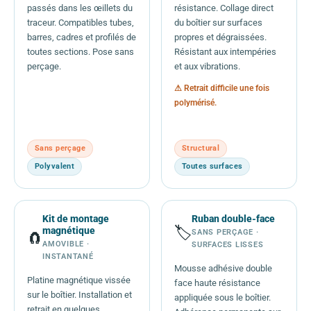
passés dans les œillets du
résistance. Collage direct
traceur. Compatibles tubes,
du boîtier sur surfaces
barres, cadres et profilés de
propres et dégraissées.
toutes sections. Pose sans
Résistant aux intempéries
perçage.
et aux vibrations.
⚠ Retrait difficile une fois
polymérisé.
Sans perçage
Structural
Polyvalent
Toutes surfaces
Kit de montage
Ruban double-face
🏷️
magnétique
SANS PERÇAGE ·
🧲
AMOVIBLE ·
SURFACES LISSES
INSTANTANÉ
Mousse adhésive double
Platine magnétique vissée
face haute résistance
sur le boîtier. Installation et
appliquée sous le boîtier.
retrait en quelques