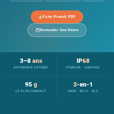
Fiche Produit PDF
Demander Une Démo
3–8
ans
IP
68
AUTONOMIE ESTIMÉE
ÉTANCHE · IGNIFUGE
95
g
3
-en-1
LE PLUS COMPACT
GNSS · WI-FI · BLE