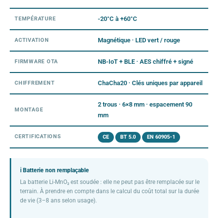
-20°C à +60°C
TEMPÉRATURE
Magnétique · LED vert / rouge
ACTIVATION
NB-IoT + BLE · AES chiffré + signé
FIRMWARE OTA
ChaCha20 · Clés uniques par appareil
CHIFFREMENT
2 trous · 6×8 mm · espacement 90
MONTAGE
mm
CERTIFICATIONS
CE
BT 5.0
EN 60905-1
ℹ Batterie non remplaçable
La batterie Li-MnO₂ est soudée : elle ne peut pas être remplacée sur le
terrain. À prendre en compte dans le calcul du coût total sur la durée
de vie (3–8 ans selon usage).