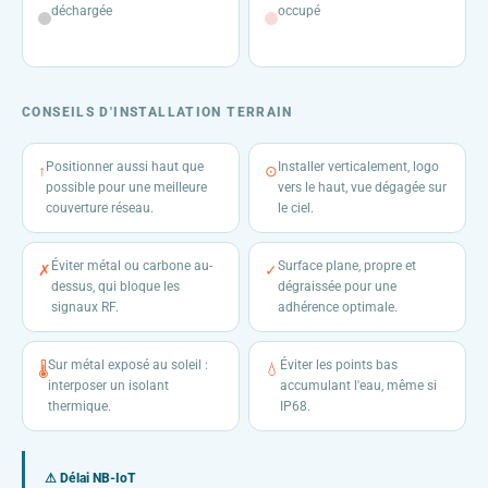
déchargée
occupé
CONSEILS D'INSTALLATION TERRAIN
Positionner aussi haut que
Installer verticalement, logo
↑
⊙
possible pour une meilleure
vers le haut, vue dégagée sur
couverture réseau.
le ciel.
Éviter métal ou carbone au-
Surface plane, propre et
✗
✓
dessus, qui bloque les
dégraissée pour une
signaux RF.
adhérence optimale.
Sur métal exposé au soleil :
Éviter les points bas
🌡
💧
interposer un isolant
accumulant l'eau, même si
thermique.
IP68.
⚠ Délai NB-IoT