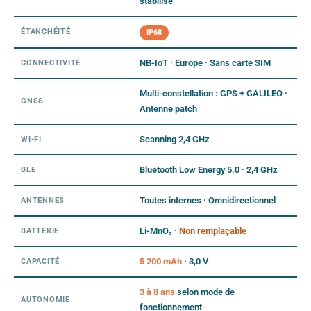
stabilisé
ÉTANCHÉITÉ
IP68
NB-IoT · Europe · Sans carte SIM
CONNECTIVITÉ
Multi-constellation : GPS + GALILEO ·
GNSS
Antenne patch
Scanning 2,4 GHz
WI-FI
Bluetooth Low Energy 5.0 · 2,4 GHz
BLE
Toutes internes · Omnidirectionnel
ANTENNES
Li-MnO₂ ·
Non remplaçable
BATTERIE
5 200 mAh
· 3,0 V
CAPACITÉ
3 à 8 ans
selon mode de
AUTONOMIE
fonctionnement