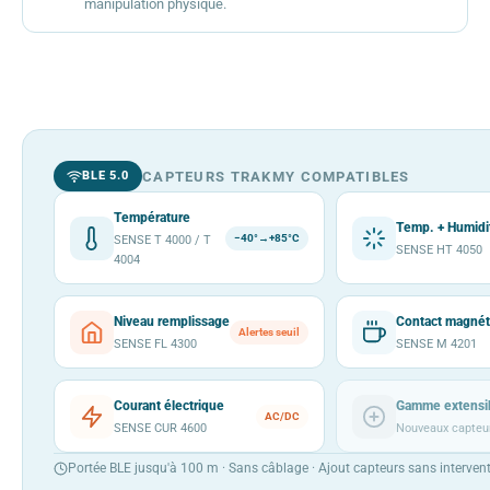
manipulation physique.
CAPTEURS TRAKMY COMPATIBLES
BLE 5.0
Température
Temp. + Humidi
−40°→+85°C
SENSE T 4000 / T
SENSE HT 4050
4004
Niveau remplissage
Contact magnét
Alertes seuil
SENSE FL 4300
SENSE M 4201
Courant électrique
Gamme extensi
AC/DC
SENSE CUR 4600
Nouveaux capteu
Portée BLE jusqu'à 100 m · Sans câblage · Ajout capteurs sans interven