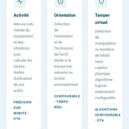
Activité
Orientation
Tamper
virtuel
Mesure sub-
Détection
minute du
de
Détection
mouvement
l'orientation
de
et des
et de
manipulation
vibrations
l'inclinaison
ou tentative
pour
de l'actif.
de retrait
calculer les
Alerte si le
sans
heures
traceur est
capteur
réelles
retourné ou
physique.
d'utilisation
incliné
Algorithme
de vos
anormalement.
logiciel
actifs.
entièrement
CONFIGURABLE
configurable.
· TEMPS
PRÉCISION
RÉEL
SUB-
ALGORITHME
MINUTE ·
CONFIGURABLE
OTA
· OTA