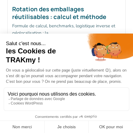
Rotation des emballages
réutilisables : calcul et méthode
Formule de calcul, benchmarks, logistique inverse et
géolocalisation : la...
Lire l'article →
6 août 2026
Vol de matériel sur chantier : le vrai
coût en 2026 (45 k€)
45 000 € par vol en moyenne, 72 % de...
Lire l'article →
4 août 2026