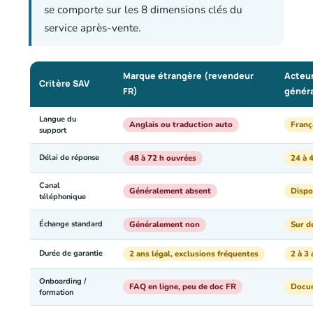
se comporte sur les 8 dimensions clés du
service après-vente.
Marque étrangère (revendeur
Acteu
Critère SAV
FR)
généra
Langue du
Anglais ou traduction auto
França
support
Délai de réponse
48 à 72 h ouvrées
24 à 
Canal
Généralement absent
Dispo
téléphonique
Échange standard
Généralement non
Sur d
Durée de garantie
2 ans légal, exclusions fréquentes
2 à 3 
Onboarding /
FAQ en ligne, peu de doc FR
Docum
formation