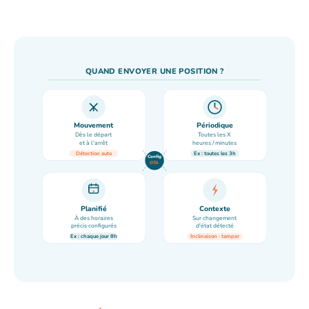
QUAND ENVOYER UNE POSITION ?
Mouvement
Périodique
Dès le départ
Toutes les X
et à l'arrêt
heures / minutes
Détection auto
Ex : toutes les 3h
Config
OTA
Planifié
Contexte
À des horaires
Sur changement
précis configurés
d'état détecté
Ex : chaque jour 8h
Inclinaison · tamper