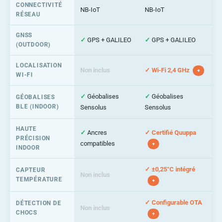
CONNECTIVITÉ
NB-IoT
NB-IoT
RÉSEAU
GNSS
✓
GPS + GALILEO
✓
GPS + GALILEO
(OUTDOOR)
LOCALISATION
Non inclus
✓ Wi-Fi 2,4 GHz
+
WI-FI
✓
Géobalises
✓
Géobalises
GÉOBALISES
BLE (INDOOR)
Sensolus
Sensolus
HAUTE
✓
Ancres
✓ Certifié Quuppa
PRÉCISION
compatibles
+
INDOOR
✓ ±0,25°C intégré
CAPTEUR
Non inclus
TEMPÉRATURE
+
✓ Configurable OTA
DÉTECTION DE
Non inclus
CHOCS
+