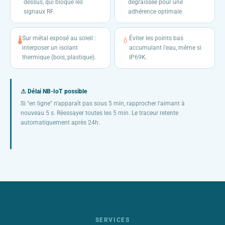
dessus, qui bloque les
dégraissée pour une
signaux RF.
adhérence optimale.
Sur métal exposé au soleil :
Éviter les points bas
🌡
💧
interposer un isolant
accumulant l'eau, même si
thermique (bois, plastique).
IP69K.
⚠ Délai NB-IoT possible
Si "en ligne" n'apparaît pas sous 5 min, rapprocher l'aimant à
nouveau 5 s. Réessayer toutes les 5 min. Le traceur retente
automatiquement après 24h.
SERVICES