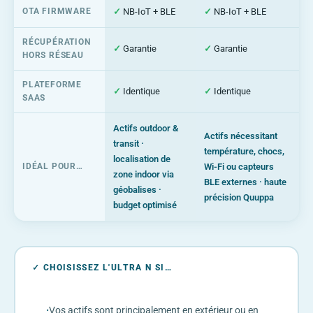
OTA FIRMWARE
✓
NB-IoT + BLE
✓
NB-IoT + BLE
RÉCUPÉRATION
✓
Garantie
✓
Garantie
HORS RÉSEAU
PLATEFORME
✓
Identique
✓
Identique
SAAS
Actifs outdoor &
Actifs nécessitant
transit ·
température, chocs,
localisation de
IDÉAL POUR…
Wi-Fi ou capteurs
zone indoor via
BLE externes · haute
géobalises ·
précision Quuppa
budget optimisé
✓ CHOISISSEZ L'ULTRA N SI…
·
Vos actifs sont principalement en extérieur ou en