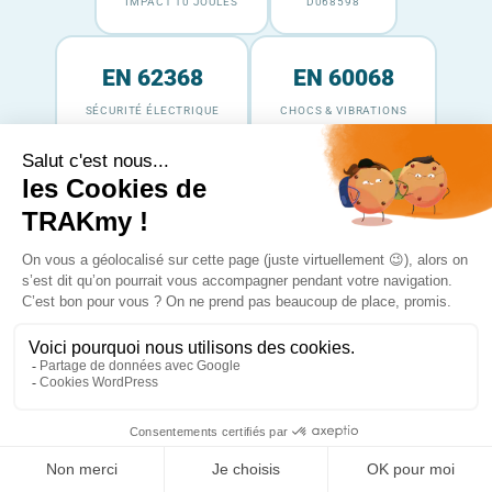
IMPACT 10 JOULES
D068598
EN 62368
EN 60068
SÉCURITÉ ÉLECTRIQUE
CHOCS & VIBRATIONS
INSTALLATION TERRAIN
6 options d'accroche
Du montage permanent haute résistance à la pose
temporaire instantanée.