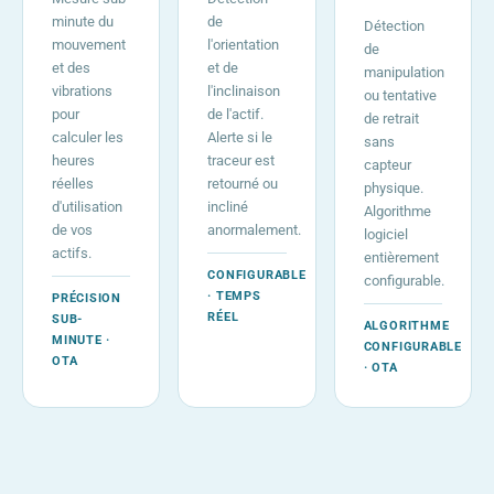
minute du
de
Détection
mouvement
l'orientation
de
et des
et de
manipulation
vibrations
l'inclinaison
ou tentative
pour
de l'actif.
de retrait
calculer les
Alerte si le
sans
heures
traceur est
capteur
réelles
retourné ou
physique.
d'utilisation
incliné
Algorithme
de vos
anormalement.
logiciel
actifs.
entièrement
CONFIGURABLE
configurable.
· TEMPS
PRÉCISION
RÉEL
SUB-
ALGORITHME
MINUTE ·
CONFIGURABLE
OTA
· OTA