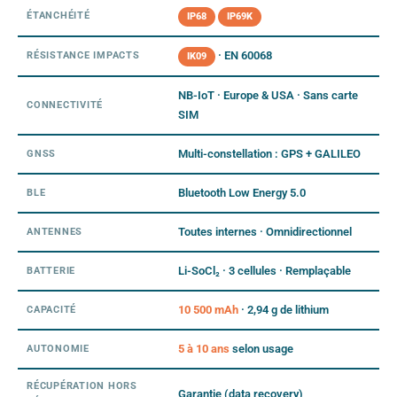
ÉTANCHÉITÉ
IP68
IP69K
· EN 60068
RÉSISTANCE IMPACTS
IK09
NB-IoT · Europe & USA · Sans carte
CONNECTIVITÉ
SIM
Multi-constellation : GPS + GALILEO
GNSS
Bluetooth Low Energy 5.0
BLE
Toutes internes · Omnidirectionnel
ANTENNES
Li-SoCl₂ · 3 cellules · Remplaçable
BATTERIE
10 500 mAh
· 2,94 g de lithium
CAPACITÉ
5 à 10 ans
selon usage
AUTONOMIE
RÉCUPÉRATION HORS
Garantie (data recovery)