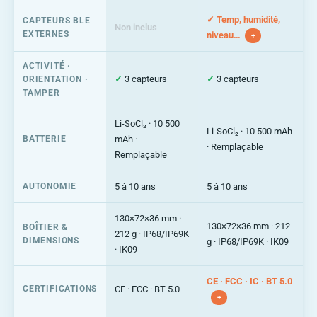
✓ Temp, humidité,
CAPTEURS BLE
Non inclus
EXTERNES
niveau…
+
ACTIVITÉ ·
✓
3 capteurs
✓
3 capteurs
ORIENTATION ·
TAMPER
Li-SoCl₂ · 10 500
Li-SoCl₂ · 10 500 mAh
BATTERIE
mAh ·
· Remplaçable
Remplaçable
AUTONOMIE
5 à 10 ans
5 à 10 ans
130×72×36 mm ·
130×72×36 mm · 212
BOÎTIER &
212 g · IP68/IP69K
DIMENSIONS
g · IP68/IP69K · IK09
· IK09
CE · FCC · IC · BT 5.0
CERTIFICATIONS
CE · FCC · BT 5.0
+