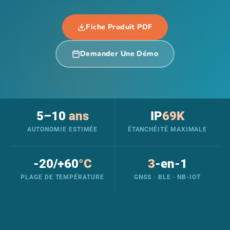
Fiche Produit PDF
Demander Une Démo
5–10
ans
IP
69K
AUTONOMIE ESTIMÉE
ÉTANCHÉITÉ MAXIMALE
-20/+60
°C
3
-en-1
PLAGE DE TEMPÉRATURE
GNSS · BLE · NB-IOT