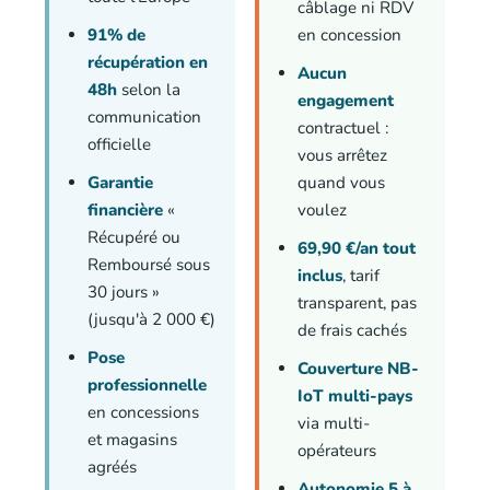
câblage ni RDV
91% de
en concession
récupération en
Aucun
48h
selon la
engagement
communication
contractuel :
officielle
vous arrêtez
Garantie
quand vous
financière
«
voulez
Récupéré ou
69,90 €/an tout
Remboursé sous
inclus
, tarif
30 jours »
transparent, pas
(jusqu'à 2 000 €)
de frais cachés
Pose
Couverture NB-
professionnelle
IoT multi-pays
en concessions
via multi-
et magasins
opérateurs
agréés
Autonomie 5 à