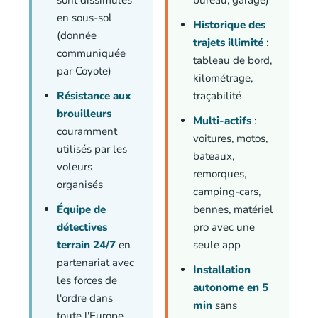
sont dissimulés
bureau, garage)
en sous-sol
Historique des
(donnée
trajets illimité
:
communiquée
tableau de bord,
par Coyote)
kilométrage,
Résistance aux
traçabilité
brouilleurs
Multi-actifs
:
couramment
voitures, motos,
utilisés par les
bateaux,
voleurs
remorques,
organisés
camping-cars,
Équipe de
bennes, matériel
détectives
pro avec une
terrain 24/7
en
seule app
partenariat avec
Installation
les forces de
autonome en 5
l'ordre dans
min
sans
toute l'Europe