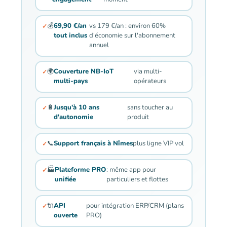
💰
69,90 €/an
vs 179 €/an : environ 60%
tout inclus
d'économie sur l'abonnement
annuel
🌍
Couverture NB-IoT
via multi-
multi-pays
opérateurs
🔋
Jusqu'à 10 ans
sans toucher au
d'autonomie
produit
📞
Support français à Nîmes
plus ligne VIP vol
🏭
Plateforme PRO
: même app pour
unifiée
particuliers et flottes
🔌
API
pour intégration ERP/CRM (plans
ouverte
PRO)