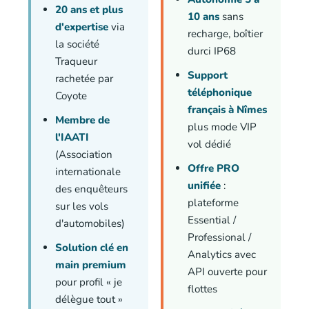
20 ans et plus
10 ans
sans
d'expertise
via
recharge, boîtier
la société
durci IP68
Traqueur
Support
rachetée par
téléphonique
Coyote
français à Nîmes
Membre de
plus mode VIP
l'IAATI
vol dédié
(Association
Offre PRO
internationale
unifiée
:
des enquêteurs
plateforme
sur les vols
Essential /
d'automobiles)
Professional /
Solution clé en
Analytics avec
main premium
API ouverte pour
pour profil « je
flottes
délègue tout »