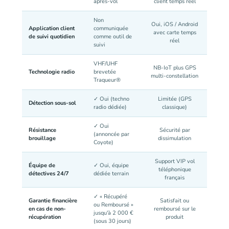
après-vol
client temps réel
Non
Oui, iOS / Android
Application client
communiquée
avec carte temps
de suivi quotidien
comme outil de
réel
suivi
VHF/UHF
NB-IoT plus GPS
Technologie radio
brevetée
multi-constellation
Traqueur®
✓ Oui (techno
Limitée (GPS
Détection sous-sol
radio dédiée)
classique)
✓ Oui
Résistance
Sécurité par
(annoncée par
brouillage
dissimulation
Coyote)
Support VIP vol
Équipe de
✓ Oui, équipe
téléphonique
détectives 24/7
dédiée terrain
français
✓ « Récupéré
Garantie financière
Satisfait ou
ou Remboursé »
en cas de non-
remboursé sur le
jusqu'à 2 000 €
récupération
produit
(sous 30 jours)