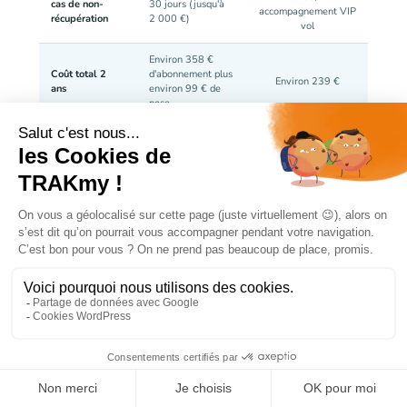
cas de non-
30 jours (jusqu'à
accompagnement VIP
récupération
2 000 €)
vol
Environ 358 €
Coût total 2
d'abonnement plus
Environ 239 €
ans
environ 99 € de
pose
Coût par actif
Nouveau pack
99 € plus 69,90 €/an
supplémentaire
complet
par traceur ajouté
💰
Lecture transparente :
Coyote inclut dans son
tarif une
équipe de détectives 24/7
, une
technologie radio brevetée
et une
garantie
financière
. C'est un service premium qui justifie
son tarif sur véhicule unique de grande valeur.
TRAKmy se positionne sur un modèle plus
accessible avec un
suivi direct via app
,
sans
engagement
et un
coût marginal beaucoup plus
faible pour ajouter des actifs
, pertinent quand on