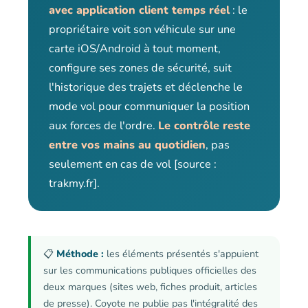
avec application client temps réel
: le
propriétaire voit son véhicule sur une
carte iOS/Android à tout moment,
configure ses zones de sécurité, suit
l'historique des trajets et déclenche le
mode vol pour communiquer la position
aux forces de l'ordre.
Le contrôle reste
entre vos mains au quotidien
, pas
seulement en cas de vol [source :
trakmy.fr].
📋
Méthode :
les éléments présentés s'appuient
sur les communications publiques officielles des
deux marques (sites web, fiches produit, articles
de presse). Coyote ne publie pas l'intégralité des