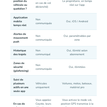
position du
Le propriétaire, en temps
en cas de vol
véhicule au
réel sur l'app
déclenché)
quotidien ?
Application
Non
mobile
Oui, iOS / Android
communiquée
temps réel
Alertes de
Non
Oui, paramétrables par
mouvement
communiquée
zone
push
Historique
Non
Oui, illimité selon
des trajets
communiqué
abonnement
Zones de
Non
sécurité
Oui, illimitées
communiquée
(géofencing)
Suivi de
plusieurs
Véhicules
Voitures, motos, bateaux,
actifs en une
uniquement
matériel pro
seule app
Vous appelez
Vous activez le mode vol,
En cas de
Coyote, leurs
position GPS transmise à la