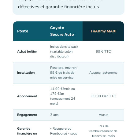
détectives et garantie financière inclus.
Coyote
Poste
TRAKmy MAXI
Secure Auto
Inclus dans le pack
Achat boîtier
(variable selon
99 € TTC
distributeur)
Pose pro, environ
Installation
99 € de frais de
Aucune, autonome
mise en service
14,99 €/mois ou
179 €/an
Abonnement
69,90 €/an TTC
(engagement 24
mois)
Engagement
2 ans
Aucun
Pas de
Garantie
« Récupéré ou
remboursement de
financière en
Remboursé » sous
franchise, mais