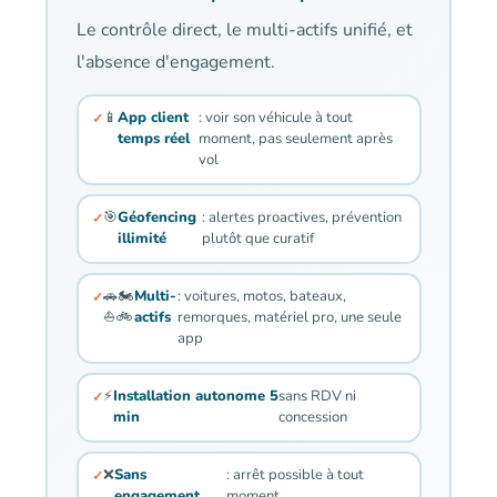
Le contrôle direct, le multi-actifs unifié, et
l'absence d'engagement.
📱
App client
: voir son véhicule à tout
temps réel
moment, pas seulement après
vol
🎯
Géofencing
: alertes proactives, prévention
illimité
plutôt que curatif
🚗🏍️
Multi-
: voitures, motos, bateaux,
⛵🚲
actifs
remorques, matériel pro, une seule
app
⚡
Installation autonome 5
sans RDV ni
min
concession
❌
Sans
: arrêt possible à tout
engagement
moment