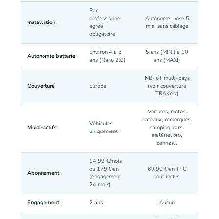
Par
professionnel
Autonome, pose 5
Installation
agréé
min, sans câblage
obligatoire
Environ 4 à 5
5 ans (MINI) à 10
Autonomie batterie
ans (Nano 2.0)
ans (MAXI)
NB-IoT multi-pays
Couverture
Europe
(voir couverture
TRAKmy)
Voitures, motos,
bateaux, remorques,
Véhicules
Multi-actifs
camping-cars,
uniquement
matériel pro,
bennes…
14,99 €/mois
ou 179 €/an
69,90 €/an TTC
Abonnement
(engagement
tout inclus
24 mois)
Engagement
2 ans
Aucun