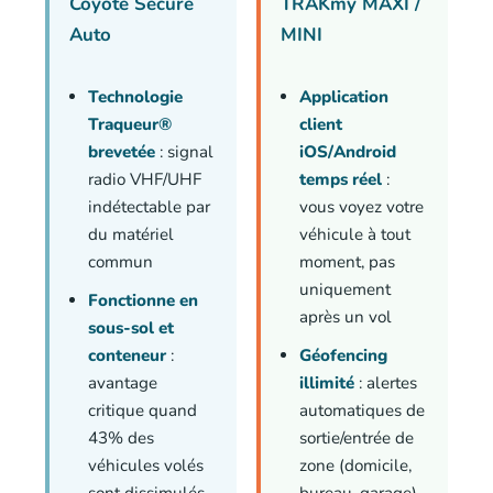
Coyote Secure
TRAKmy MAXI /
Auto
MINI
Technologie
Application
Traqueur®
client
brevetée
: signal
iOS/Android
radio VHF/UHF
temps réel
:
indétectable par
vous voyez votre
du matériel
véhicule à tout
commun
moment, pas
uniquement
Fonctionne en
après un vol
sous-sol et
conteneur
:
Géofencing
avantage
illimité
: alertes
critique quand
automatiques de
43% des
sortie/entrée de
véhicules volés
zone (domicile,