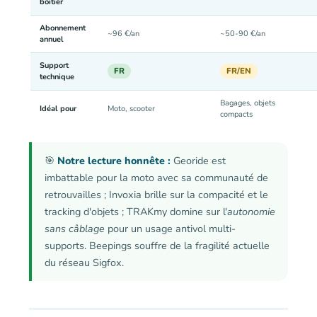
boîtier
Abonnement
~96 €/an
~50-90 €/an
annuel
Support
FR
FR/EN
technique
Bagages, objets
Idéal pour
Moto, scooter
compacts
🎯
Notre lecture honnête :
Georide est
imbattable pour la moto avec sa communauté de
retrouvailles ; Invoxia brille sur la compacité et le
tracking d'objets ; TRAKmy domine sur l'
autonomie
sans câblage
pour un usage antivol multi-
supports. Beepings souffre de la fragilité actuelle
du réseau Sigfox.