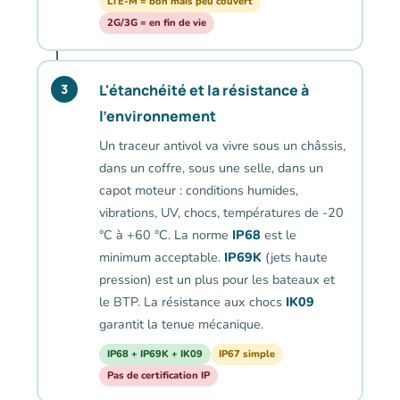
LTE-M = bon mais peu couvert
2G/3G = en fin de vie
L'étanchéité et la résistance à
3
l'environnement
Un traceur antivol va vivre sous un châssis,
dans un coffre, sous une selle, dans un
capot moteur : conditions humides,
vibrations, UV, chocs, températures de -20
°C à +60 °C. La norme
IP68
est le
minimum acceptable.
IP69K
(jets haute
pression) est un plus pour les bateaux et
le BTP. La résistance aux chocs
IK09
garantit la tenue mécanique.
IP68 + IP69K + IK09
IP67 simple
Pas de certification IP