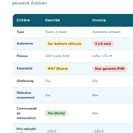
peuvent évoluer.
Critère
Georide
Invoxia
Type
Filaire 2-roues
Autonome compact
Autonomie
Sur batterie véhicule
1 à 6 mois
Réseau
GSM (carte SIM)
LoRa / LTE-M
Étanchéité
IP67 (filaire)
Non garantie IP68
Géofencing
Oui
Oui
Détecteur
Oui
Non
mouvement
Communauté
Oui (forte)
de
Non
retrouvailles
Prix indicatif
~150 €
~100 €