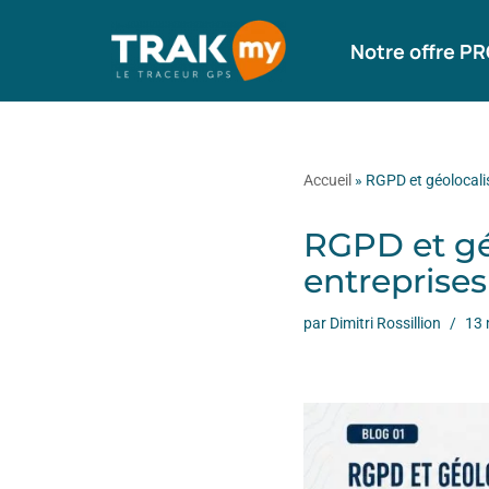
Notre offre P
Aller
au
contenu
Accueil
»
RGPD et géolocali
RGPD et gé
entreprise
par
Dimitri Rossillion
13 