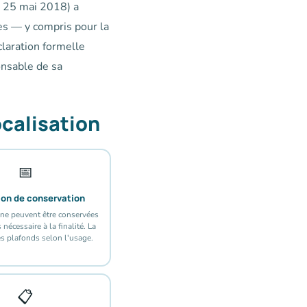
e 25 mai 2018) a
s — y compris pour la
claration formelle
onsable de sa
ocalisation
📅
ion de conservation
ne peuvent être conservées
nécessaire à la finalité. La
es plafonds selon l'usage.
📋