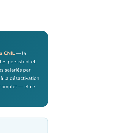
la CNIL
— la
les persistent et
es salariés par
 à la désactivation
 complet — et ce