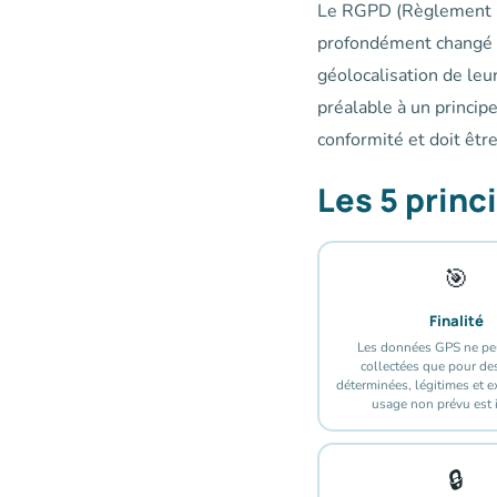
Le RGPD (Règlement Gé
profondément changé l
géolocalisation de leu
préalable à un princip
conformité et doit êt
Les 5 princ
🎯
Finalité
Les données GPS ne pe
collectées que pour des
déterminées, légitimes et ex
usage non prévu est i
🔒