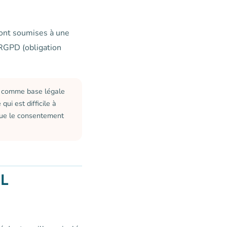
 sont soumises à une
u RGPD (obligation
t comme base légale
ui est difficile à
 que le consentement
IL