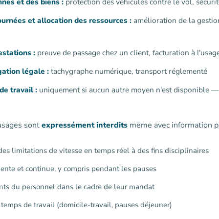
nes et des biens :
protection des véhicules contre le vol, sécurit
urnées et allocation des ressources :
amélioration de la gestio
estations :
preuve de passage chez un client, facturation à l'usage
ation légale :
tachygraphe numérique, transport réglementé
e travail :
uniquement si aucun autre moyen n'est disponible — c
 usages sont
expressément interdits
même avec information pr
es limitations de vitesse en temps réel à des fins disciplinaires
ente et continue, y compris pendant les pauses
ants du personnel dans le cadre de leur mandat
 temps de travail (domicile-travail, pauses déjeuner)