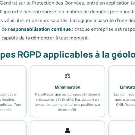
néral sur la Protection des Données, entré en application l
'approche des entreprises en matière de données personnelle
rs véhicules et de leurs salariés. La logique a basculé d'une dé
e de
responsabilisation continue
: chaque entreprise est resp
re capable de la démontrer à tout moment.
ipes RGPD applicables à la géol
⚖️
Minimisation
Limitat
uvent être
Ne collecter que les données strictement
Les données 
 finalités
nécessaires à la finalité. Pas de suivi en
que le temps 
plicites. Tout
temps réel permanent si une position par
CNIL fixe d
nterdit.
heure suffit.
👤