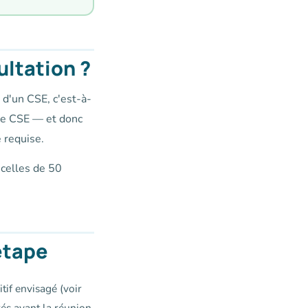
ultation ?
 d'un CSE, c'est-à-
 de CSE — et donc
e requise.
 celles de 50
étape
tif envisagé (voir
és avant la réunion