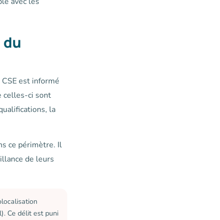
le avec les
e du
e CSE est informé
 celles-ci sont
ualifications, la
s ce périmètre. Il
illance de leurs
localisation
. Ce délit est puni