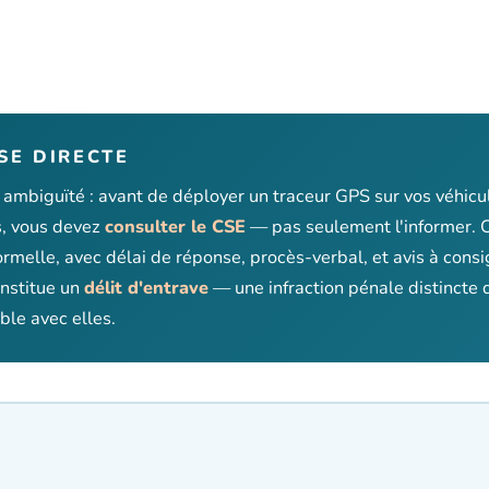
SE DIRECTE
s ambiguïté : avant de déployer un traceur GPS sur vos véhicu
s, vous devez
consulter le CSE
— pas seulement l'informer. C
ormelle, avec délai de réponse, procès-verbal, et avis à cons
onstitue un
délit d'entrave
— une infraction pénale distincte d
le avec elles.