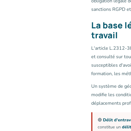
obligation légale 
sanctions RGPD et
La base l
travail
L'article L.2312-38
et consulté sur to
susceptibles d'avoi
formation, les méth
Un système de géol
modifie les conditi
déplacements prof
🔴
Délit d'entrav
constitue un
déli