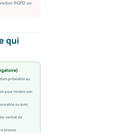
sanction RGPD ou
e qui
igatoire)
tion préalable au
um pour rendre son
favorable ou avec
cès-verbal de
re preuve