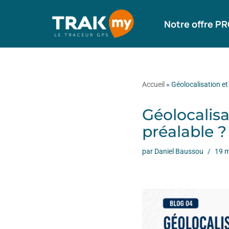
Notre offre P
Aller
au
contenu
Accueil
»
Géolocalisation et
Géolocalisa
préalable 
par
Daniel Baussou
19 m