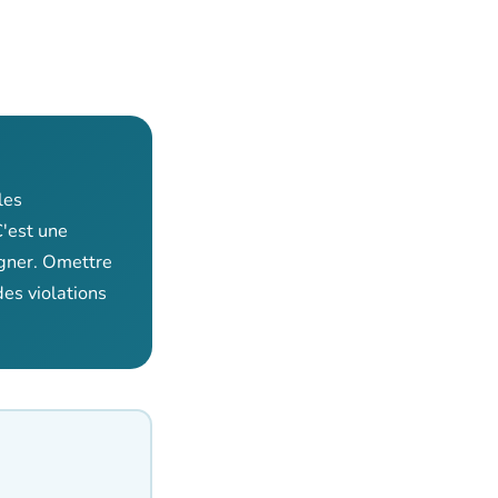
les
'est une
igner. Omettre
es violations