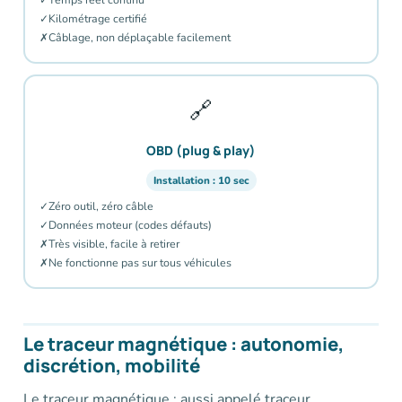
✓
Kilométrage certifié
✗
Câblage, non déplaçable facilement
🔗
OBD (plug & play)
Installation : 10 sec
✓
Zéro outil, zéro câble
✓
Données moteur (codes défauts)
✗
Très visible, facile à retirer
✗
Ne fonctionne pas sur tous véhicules
Le traceur magnétique : autonomie,
discrétion, mobilité
Le traceur magnétique : aussi appelé traceur