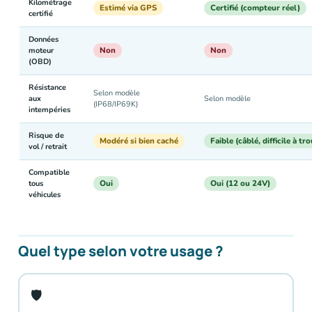
Kilométrage
Estimé via GPS
Certifié (compteur réel)
certifié
Données
Non
Non
moteur
(OBD)
Résistance
Selon modèle
aux
Selon modèle
(IP68/IP69K)
intempéries
Risque de
Modéré si bien caché
Faible (câblé, difficile à tr
vol / retrait
Compatible
Oui
Oui (12 ou 24V)
tous
véhicules
Quel type selon votre usage ?
🛡️