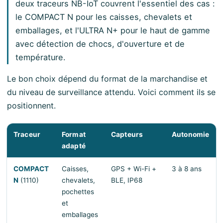
deux traceurs NB-IoT couvrent l'essentiel des cas :
le COMPACT N pour les caisses, chevalets et
emballages, et l'ULTRA N+ pour le haut de gamme
avec détection de chocs, d'ouverture et de
température.
Le bon choix dépend du format de la marchandise et
du niveau de surveillance attendu. Voici comment ils se
positionnent.
Traceur
Format
Capteurs
Autonomie
adapté
COMPACT
Caisses,
GPS + Wi-Fi +
3 à 8 ans
N
(1110)
chevalets,
BLE, IP68
pochettes
et
emballages