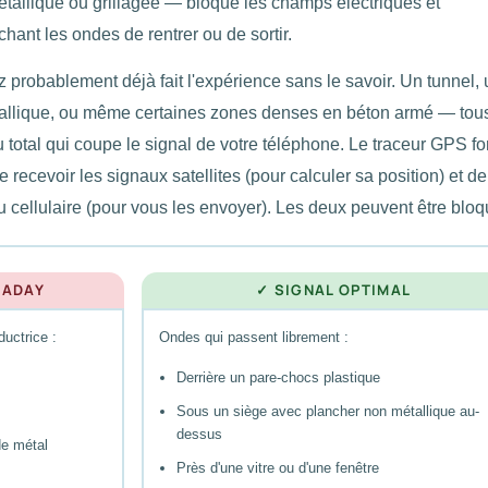
tallique ou grillagée — bloque les champs électriques et
ant les ondes de rentrer ou de sortir.
 probablement déjà fait l'expérience sans le savoir. Un tunnel, 
tallique, ou même certaines zones denses en béton armé — tou
u total qui coupe le signal de votre téléphone. Le traceur GPS f
e recevoir les signaux satellites (pour calculer sa position) et de
 cellulaire (pour vous les envoyer). Les deux peuvent être bloq
RADAY
✓ SIGNAL OPTIMAL
uctrice :
Ondes qui passent librement :
Derrière un pare-chocs plastique
Sous un siège avec plancher non métallique au-
dessus
de métal
Près d'une vitre ou d'une fenêtre