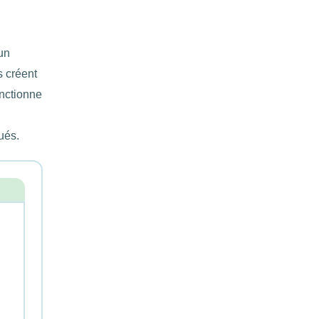
un
s créent
onctionne
ués.