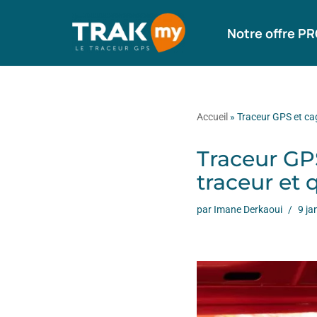
Notre offre P
Aller
au
contenu
Accueil
»
Traceur GPS et cag
Traceur GPS
traceur et 
par
Imane Derkaoui
9 ja