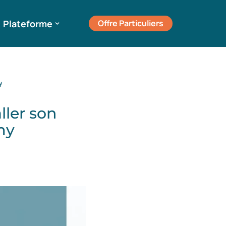
Plateforme
Offre Particuliers
y
ller son
my