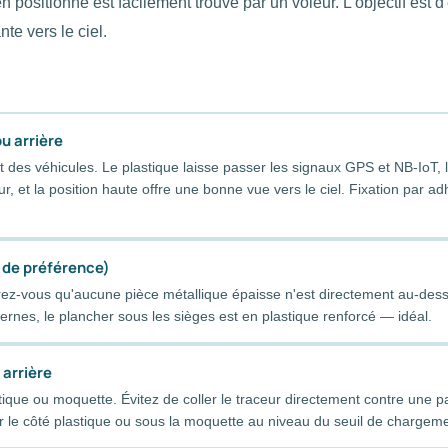
en positionné est facilement trouvé par un voleur. L'objectif est d'
nte vers le ciel.
u arrière
 des véhicules. Le plastique laisse passer les signaux GPS et NB-IoT, 
eur, et la position haute offre une bonne vue vers le ciel. Fixation par ad
 de préférence)
rez-vous qu'aucune pièce métallique épaisse n'est directement au-des
ernes, le plancher sous les sièges est en plastique renforcé — idéal.
 arrière
tique ou moquette. Évitez de coller le traceur directement contre une p
ur le côté plastique ou sous la moquette au niveau du seuil de chargem