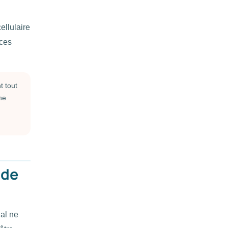
ellulaire
ices
t tout
ne
 de
nal ne