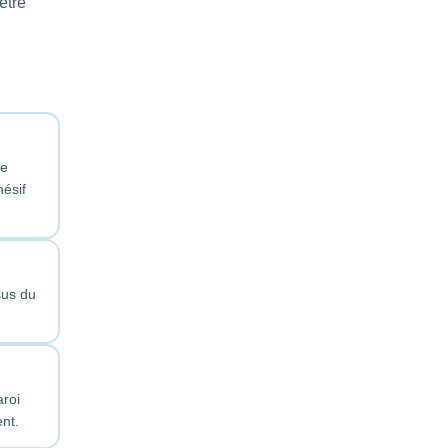
être
le
hésif
sus du
aroi
ent.