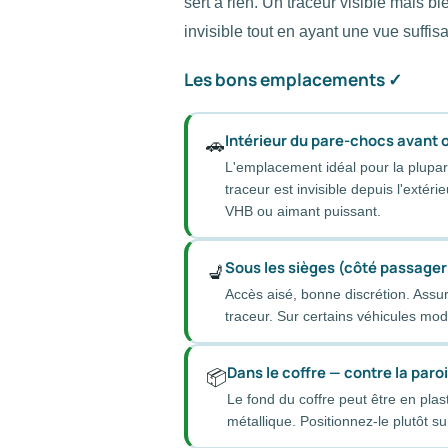
sert à rien. Un traceur visible mais bi
invisible tout en ayant une vue suffisa
Les bons emplacements ✓
Intérieur du pare-chocs avant o
🚗
L'emplacement idéal pour la plupart
traceur est invisible depuis l'extéri
VHB ou aimant puissant.
Sous les sièges (côté passager
💺
Accès aisé, bonne discrétion. Assu
traceur. Sur certains véhicules mod
Dans le coffre — contre la paroi
📦
Le fond du coffre peut être en plas
métallique. Positionnez-le plutôt s