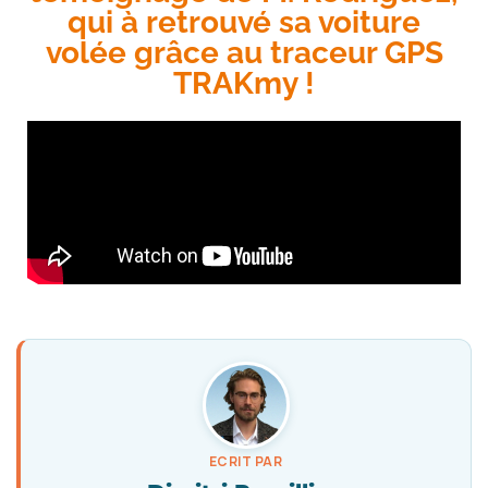
qui à retrouvé sa voiture
volée grâce au traceur GPS
TRAKmy !
ECRIT PAR