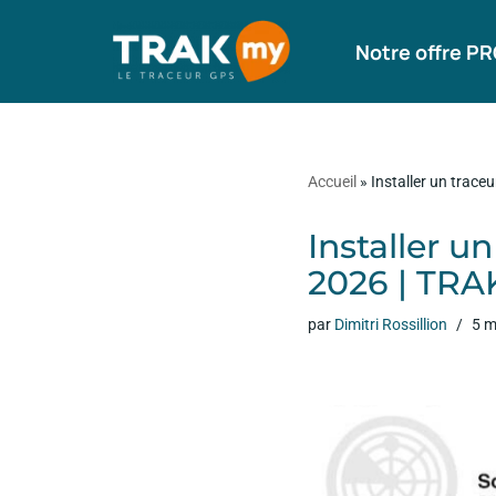
Notre offre P
Aller
au
contenu
Accueil
»
Installer un trace
Installer u
2026 | TR
par
Dimitri Rossillion
5 m