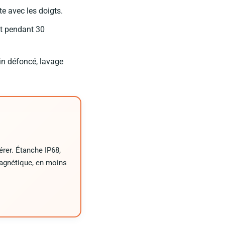
te avec les doigts.
nt pendant 30
in défoncé, lavage
érer. Étanche IP68,
agnétique, en moins