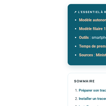
📌 L'ESSENTIEL À 
Modèle autono
Modèle filaire 
Outils
: smartpho
Temps de premi
Sources
:
Minist
SOMMAIRE
Préparer son trace
Installer un tra