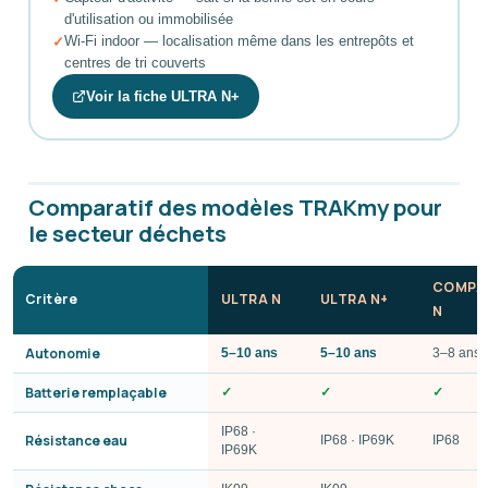
d'utilisation ou immobilisée
Wi-Fi indoor — localisation même dans les entrepôts et
centres de tri couverts
Voir la fiche ULTRA N+
Comparatif des modèles TRAKmy pour
le secteur déchets
COMPA
Critère
ULTRA N
ULTRA N+
N
Autonomie
5–10 ans
5–10 ans
3–8 ans
Batterie remplaçable
✓
✓
✓
IP68 ·
Résistance eau
IP68 · IP69K
IP68
IP69K