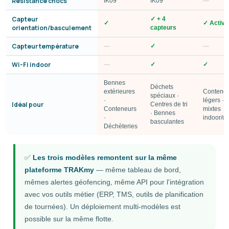
Résistance chocs
IK09
IK09
—
Capteur
✓ + 4
✓
✓ Activi
orientation/basculement
capteurs
Capteur température
—
✓
—
Wi-Fi indoor
—
✓
✓
Bennes
Déchets
extérieures
Contene
spéciaux ·
·
légers · A
Idéal pour
Centres de tri
Conteneurs
mixtes
· Bennes
·
indoor/o
basculantes
Déchèteries
✅
Les trois modèles remontent sur la même
plateforme TRAKmy
— même tableau de bord,
mêmes alertes géofencing, même API pour l'intégration
avec vos outils métier (ERP, TMS, outils de planification
de tournées). Un déploiement multi-modèles est
possible sur la même flotte.