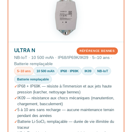
ULTRA N
RÉFÉRENCE BENNES
NB-IoT · 10 500 mAh · IP68/IP69K/IK09 · 5–10 ans ·
Batterie remplaçable
5–10 ans
10 500 mAh
IP68 · IP69K
IK09
NB-IoT
Batterie remplaçable
IP68 + IP69K — résiste à l'immersion et aux jets haute
pression (karcher, nettoyage bennes)
IK09 — résistance aux chocs mécaniques (manutention,
chargement, basculement)
5 à 10 ans sans recharge — aucune maintenance terrain
pendant des années
Batterie Li-SoCl₂ remplaçable — durée de vie illimitée du
traceur