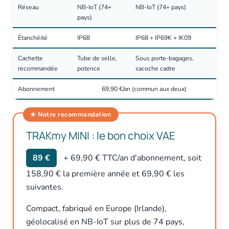
Réseau
NB-IoT (74+
NB-IoT (74+ pays)
pays)
Étanchéité
IP68
IP68 + IP69K + IK09
Cachette
Tube de selle,
Sous porte-bagages,
recommandée
potence
sacoche cadre
Abonnement
69,90 €/an (commun aux deux)
TRAKmy MINI : le bon choix VAE
89 €
+ 69,90 € TTC/an d'abonnement, soit
158,90 € la première année et 69,90 € les
suivantes.
Compact, fabriqué en Europe (Irlande),
géolocalisé en NB-IoT sur plus de 74 pays,