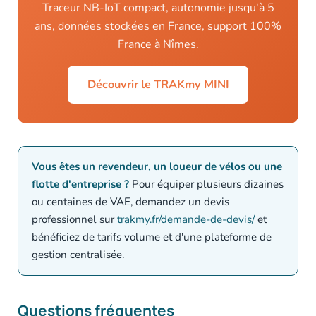
Traceur NB-IoT compact, autonomie jusqu'à 5
ans, données stockées en France, support 100%
France à Nîmes.
Découvrir le TRAKmy MINI
Vous êtes un revendeur, un loueur de vélos ou une
flotte d'entreprise ?
Pour équiper plusieurs dizaines
ou centaines de VAE, demandez un devis
professionnel sur
trakmy.fr/demande-de-devis/
et
bénéficiez de tarifs volume et d'une plateforme de
gestion centralisée.
Questions fréquentes