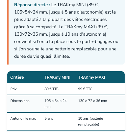
Réponse directe :
Le TRAKmy MINI (89 €,
105×54×24 mm, jusqu'à 5 ans d'autonomie) est le
plus adapté à la plupart des vélos électriques
grâce à sa compacité. Le TRAKmy MAXI (99 €,
130×72×36 mm, jusqu'à 10 ans d'autonomie)
convient si l'on a la place sous le porte-bagages ou
si l'on souhaite une batterie remplaçable pour une
durée de vie quasi illimitée.
Critère
TRAKmy MINI
TRAKmy MAXI
Prix
89 € TTC
99 € TTC
Dimensions
105 × 54 × 24
130 × 72 × 36 mm
mm
Autonomie max
5 ans
10 ans (batterie
remplaçable)