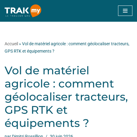
Aller
au
contenu
Accueil
»
Vol de matériel agricole : comment géolocaliser tracteurs,
GPS RTK et équipements ?
Vol de matériel
agricole : comment
géolocaliser tracteurs,
GPS RTK et
équipements ?
par
Dimitri Rossillion
30 juin 2026