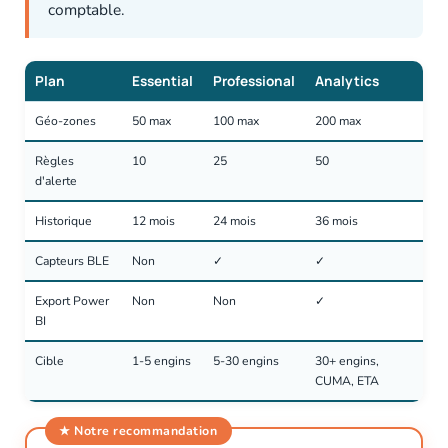
comptable.
Plan
Essential
Professional
Analytics
Géo-zones
50 max
100 max
200 max
Règles
10
25
50
d'alerte
Historique
12 mois
24 mois
36 mois
Capteurs BLE
Non
✓
✓
Export Power
Non
Non
✓
BI
Cible
1-5 engins
5-30 engins
30+ engins,
CUMA, ETA