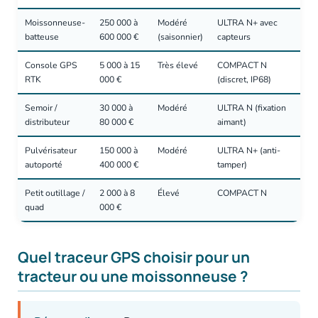
Moissonneuse-
250 000 à
Modéré
ULTRA N+ avec
batteuse
600 000 €
(saisonnier)
capteurs
Console GPS
5 000 à 15
Très élevé
COMPACT N
RTK
000 €
(discret, IP68)
Semoir /
30 000 à
Modéré
ULTRA N (fixation
distributeur
80 000 €
aimant)
Pulvérisateur
150 000 à
Modéré
ULTRA N+ (anti-
autoporté
400 000 €
tamper)
Petit outillage /
2 000 à 8
Élevé
COMPACT N
quad
000 €
Quel traceur GPS choisir pour un
tracteur ou une moissonneuse ?