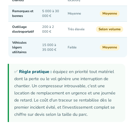
chariots
location)
Remorques et
5 000 à 30
Moyenne
Moyenne
bennes
000 €
Outillage
200 à 2
Selon volume
Très élevée
électroportatif
000 €
Véhicules
15 000 à
Moyenne
légers
Faible
35 000 €
utilitaires
✅
Règle pratique :
équipez en priorité tout matériel
dont la perte ou le vol génère une interruption de
chantier. Un compresseur introuvable, c'est une
location de remplacement en urgence et une journée
de retard. Le coût d'un traceur se rentabilise dès le
premier incident évité, et l'investissement complet se
chiffre sur devis selon la taille du parc.