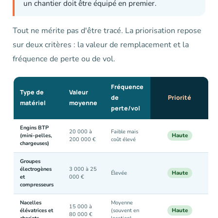
un chantier doit être équipé en premier.
Tout ne mérite pas d'être tracé. La priorisation repose
sur deux critères : la valeur de remplacement et la
fréquence de perte ou de vol.
Fréquence
Type de
Valeur
de
Priorité
matériel
moyenne
perte/vol
Engins BTP
20 000 à
Faible mais
Haute
(mini-pelles,
200 000 €
coût élevé
chargeuses)
Groupes
électrogènes
3 000 à 25
Haute
Élevée
et
000 €
compresseurs
Nacelles
Moyenne
15 000 à
Haute
élévatrices et
(souvent en
80 000 €